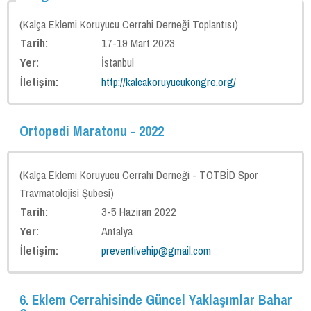
KEKCD - 3. Kalça Artroskopisi Kadavra Kursu
(Kalça Eklemi Koruyucu Cerrahi Derneği Toplantısı)
2023 KEKCD-2. Kalça Artroskopisi Kadavra Kursu Programı
Tarih:
17-19 Mart 2023
Yer:
İstanbul
2022 KEKCD- 1. Kalça Artroskopisi Kadavra Kursu
İletişim:
http://kalcakoruyucukongre.org/
2020 Kalça Eklemi Koruyucu Cerrahi Sempozyumu ve Kalça Artroskopisi
Kadavra Kursu
Ortopedi Maratonu - 2022
2020 Eklem Cerrahisinde Güncel Yaklaşımlar Bahar Sempozyumu
2019 Eklem Cerrahisinde Güncel Yaklaşımlar Bahar Sempozyumu
(Kalça Eklemi Koruyucu Cerrahi Derneği - TOTBİD Spor
Travmatolojisi Şubesi)
Sportif Rehabilitasyon 2018 Sempozyumunda Yer Aldık
Tarih:
3-5 Haziran 2022
2018 Eklem Cerrahisinde Güncel Yaklaşımlar Bahar Sempozyumu
Yer:
Antalya
İletişim:
preventivehip@gmail.com
2017 Kalça Ekleminde Artroskopiden Artroplastiye Güncel Yaklaşımlar
Sempozyumu
6. Eklem Cerrahisinde Güncel Yaklaşımlar Bahar