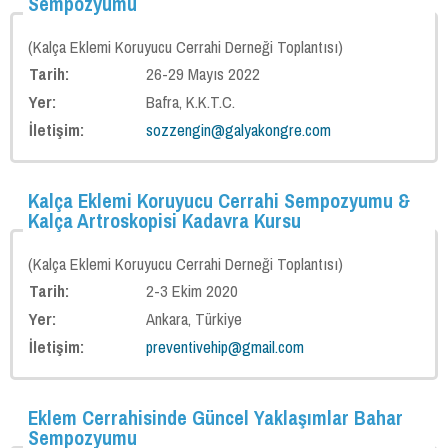
Sempozyumu
2016 Kalça Artroskopisi Kursu
2016 Kalça Ekleminde Artroskopiden Artroplastiye Güncel Yaklaşımlar
(Kalça Eklemi Koruyucu Cerrahi Derneği Toplantısı)
Tarih:
26-29 Mayıs 2022
Sempozyumu
Yer:
Bafra, K.K.T.C.
8. Ulusal Artroplasti Kongresinin Ardından
İletişim:
sozzengin@galyakongre.com
2015 Çocuklarda Kalça Koruyucu Cerrahi Kursu
Kalça Eklemi Koruyucu Cerrahi Sempozyumu &
2014 FAS Sempozyumu ve Kalça Artroskopisi Kursu
Kalça Artroskopisi Kadavra Kursu
2013 ISHA Munich Toplantısı
(Kalça Eklemi Koruyucu Cerrahi Derneği Toplantısı)
Kalça Eklemi Koruyucu Cerrahi Derneği'nin 1. Kapalı Toplantısı
Tarih:
2-3 Ekim 2020
Yer:
Ankara, Türkiye
2013 FAS Sempozyumu ve 3. Kalça Artroskopisi Kursu
İletişim:
preventivehip@gmail.com
2012 Artroskopi Kongresi
Eklem Cerrahisinde Güncel Yaklaşımlar Bahar
Sempozyumu