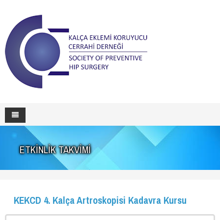
ETKİNLİK TAKVİMİ
ANA SAYFA
HAKKIMIZDA
ÜYELİK
Başlarken
KEKCD 4. Kalça Artroskopisi Kadavra Kursu
HASTALAR İÇİN
Yönetim Kurulu
Üyelerimiz